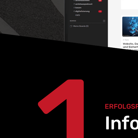
1
ERFOLGS
Inf