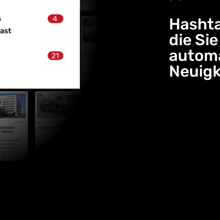
Hashta
die Si
automa
Neuigk