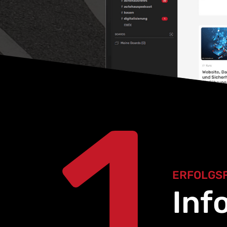
1
ERFOLGS
Inf