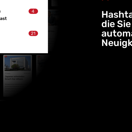
Hashta
die Si
automa
Neuigk