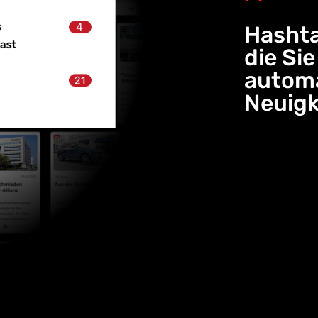
Hashta
die Si
automa
Neuigk