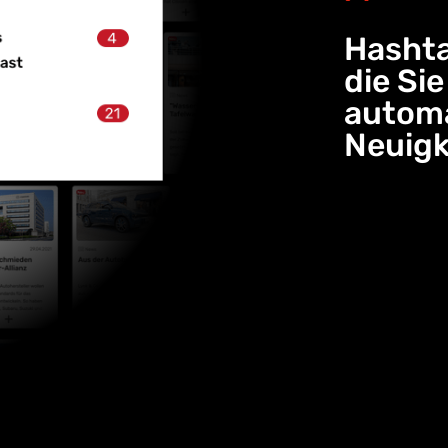
Hashta
die Si
automa
Neuigk