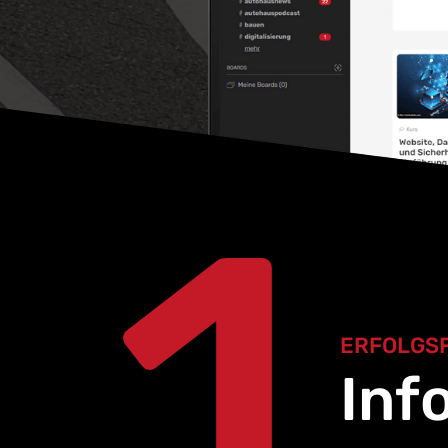
1
ERFOLGS
Inf