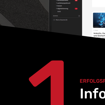
1
ERFOLGS
Inf