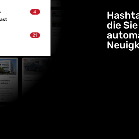
Hashta
die Si
automa
Neuigk